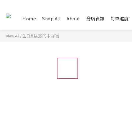
Home
Shop All
About
分店資訊
訂單進度
View All
/
生日旦糕(限門市自取)