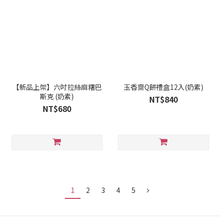
【新品上架】六吋拉絲麻糬巴
玉香齋Q餅禮盒12入(奶素)
斯克 (奶素)
NT$840
NT$680
1
2
3
4
5