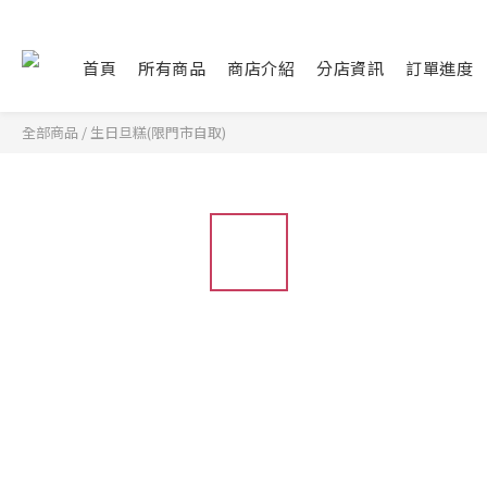
首頁
所有商品
商店介紹
分店資訊
訂單進度
全部商品
/
生日旦糕(限門市自取)