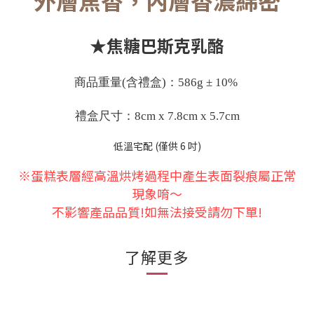
外層焦香，內層香濃綿密
★焦糖巴斯克乳酪
商品重量(含禮盒)：586g ± 10%
禮盒尺寸：8cm x 7.8cm x 5.7cm
低溫宅配 (僅供 6 吋)
※蛋糕表層經高溫烘烤過程中產生表面裂痕屬正常
現象唷～
不影響產品品質!如無法接受請勿下單!
了解更多