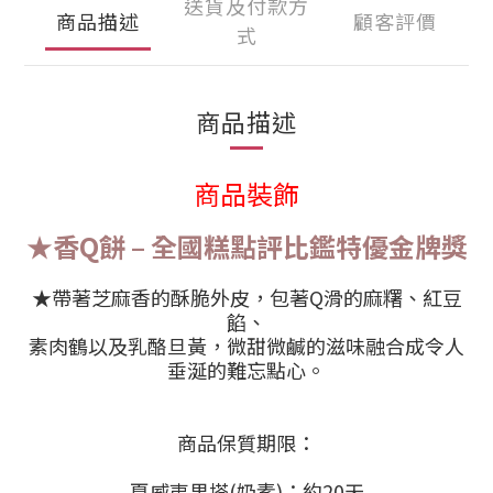
送貨及付款方
商品描述
顧客評價
式
商品描述
商品裝飾
★香Q餅 – 全國糕點評比鑑特優金牌獎
★帶著芝麻香的酥脆外皮，包著Q滑的麻糬、紅豆
餡、
素肉鶴以及乳酪旦黃，微甜微鹹的滋味融合成令人
垂涎的難忘點心。
商品保質期限：
夏威夷果塔(奶素)：約20天