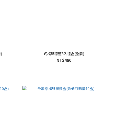
)
巧橘瑪德蓮8入禮盒(全素)
NT$480