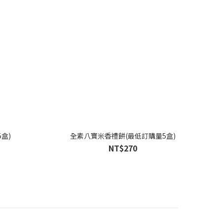
盒)
全素八寶米香禮餅(最低訂購量5盒)
NT$270